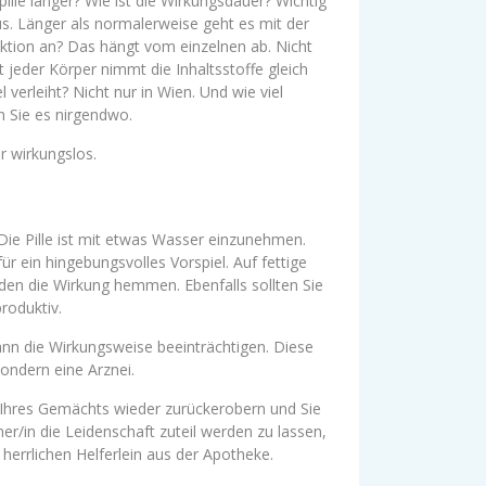
lle länger? Wie ist die Wirkungsdauer? Wichtig
aus. Länger als normalerweise geht es mit der
rektion an? Das hängt vom einzelnen ab. Nicht
t jeder Körper nimmt die Inhaltsstoffe gleich
erleiht? Nicht nur in Wien. Und wie viel
n Sie es nirgendwo.
r wirkungslos.
Die Pille ist mit etwas Wasser einzunehmen.
r ein hingebungsvolles Vorspiel. Auf fettige
ürden die Wirkung hemmen. Ebenfalls sollten Sie
roduktiv.
nn die Wirkungsweise beeinträchtigen. Diese
ondern eine Arznei.
r Ihres Gemächts wieder zurückerobern und Sie
ner/in die Leidenschaft zuteil werden zu lassen,
 herrlichen Helferlein aus der Apotheke.