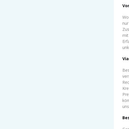
Von
Wo 
nur
Zus
mit
Erf
unk
Via
Bes
ver
Rec
Kre
Pre
kön
uns
Bes