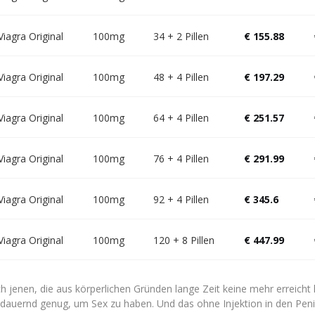
Viagra Original
100mg
34 + 2 Pillen
€ 155.88
Viagra Original
100mg
48 + 4 Pillen
€ 197.29
Viagra Original
100mg
64 + 4 Pillen
€ 251.57
Viagra Original
100mg
76 + 4 Pillen
€ 291.99
Viagra Original
100mg
92 + 4 Pillen
€ 345.6
Viagra Original
100mg
120 + 8 Pillen
€ 447.99
h jenen, die aus körperlichen Gründen lange Zeit keine mehr erreicht
dauernd genug, um Sex zu haben. Und das ohne Injektion in den Peni