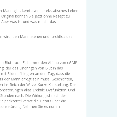
n Mann gibt, kehrte wieder ekstatisches Leben
as Original können Sie jetzt ohne Rezept zu
n. Aber was ist und was macht das
n wird, den Mann stehen und furchtlos das
hohen Blutdruck. Es hemmt den Abbau von cGMP
, der das Eindringen von Blut in das
mit Sildenafil legten an den Tag, dass die
ss der Mann erregt sein muss. Geschichten,
ns Reich der Witze. Kurze Klarstellung: Das
ionsstörungen alias Erektile Dysfunktion. Und
Stunden nach. Die Wirkung ist nach der
Beipackzettel verrät die Details über die
tionsstörung. Nehmen Sie es nur im