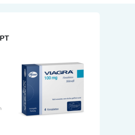
EPT
n