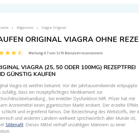
tseite
Allgemein
Viagra Original
AUFEN ORIGINAL VIAGRA OHNE REZ
Wertung 4.7 von 5 (19 Benutzerrezensionen)
IGINAL VIAGRA (25, 50 ODER 100MG) REZEPTFREI
D GÜNSTIG KAUFEN
ginal Viagra ist weithin bekannt. Vor der Jahrtausendwende entpuppte
h zufällig, dass ein rezeptpflichtiges Medikament zur
thochdruckbehandlung , bei erektiler Dysfunktion hilft. Pfizer hat mit
sem Arzneimittel einen gigantischen Markt erobert. Der erzielte Effekt
 schlicht und ergreifend famos. Die Bezeichnung des Wirkstoffs, der i
erreich und anderen Ländern weltweit sprichwörtlich aller Munde ist,
tet
Sildenafil
. Dieses Mittel verhalf unzähligen Männern zu einer
ktion.