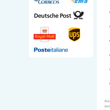
Auc
aus