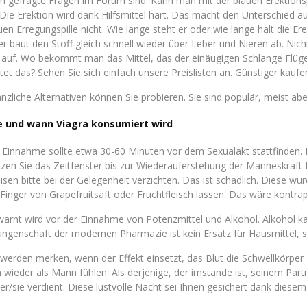
n gefragte Fragen im Forum sind: Kann man mit der blauen Erektionspi
: Die Erektion wird dank Hilfsmittel hart. Das macht den Unterschied 
uen Erregungspille nicht. Wie lange steht er oder wie lange hält die E
er baut den Stoff gleich schnell wieder über Leber und Nieren ab. Nich
 auf. Wo bekommt man das Mittel, das der einäugigen Schlange Flügel v
tet das? Sehen Sie sich einfach unsere Preislisten an. Günstiger kaufe
anzliche Alternativen können Sie probieren. Sie sind populär, meist abe
e und wann Viagra konsumiert wird
 Einnahme sollte etwa 30-60 Minuten vor dem Sexualakt stattfinden. 
zen Sie das Zeitfenster bis zur Wiederauferstehung der Manneskraft fü
isen bitte bei der Gelegenheit verzichten. Das ist schädlich. Diese w
 Finger von Grapefruitsaft oder Fruchtfleisch lassen. Das wäre kontrap
arnt wird vor der Einnahme von Potenzmittel und Alkohol. Alkohol ka
ungenschaft der modernen Pharmazie ist kein Ersatz für Hausmittel, s
 werden merken, wenn der Effekt einsetzt, das Blut die Schwellkörpe
h wieder als Mann fühlen. Als derjenige, der imstande ist, seinem Part
 er/sie verdient. Diese lustvolle Nacht sei Ihnen gesichert dank diesem