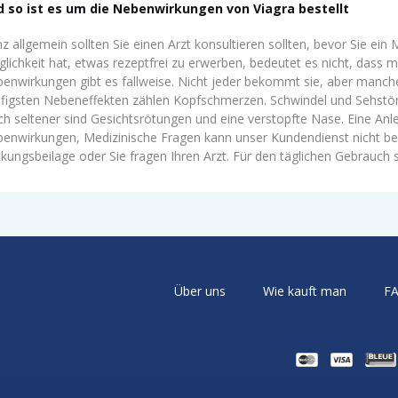
 so ist es um die Nebenwirkungen von Viagra bestellt
z allgemein sollten Sie einen Arzt konsultieren sollten, bevor Sie 
lichkeit hat, etwas rezeptfrei zu erwerben, bedeutet es nicht, dass ma
enwirkungen gibt es fallweise. Nicht jeder bekommt sie, aber manc
figsten Nebeneffekten zählen Kopfschmerzen. Schwindel und Sehstöru
h seltener sind Gesichtsrötungen und eine verstopfte Nase. Eine Anle
enwirkungen, Medizinische Fragen kann unser Kundendienst nicht bean
kungsbeilage oder Sie fragen Ihren Arzt. Für den täglichen Gebrauch s
Über uns
Wie kauft man
F