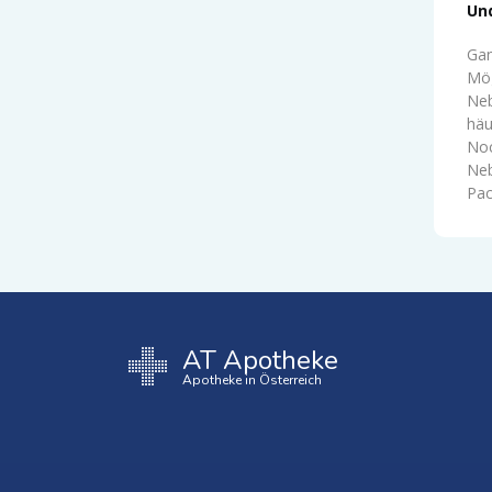
Und
Gan
Mög
Neb
häu
Noc
Neb
Pac
AT Apotheke
Apotheke in Österreich