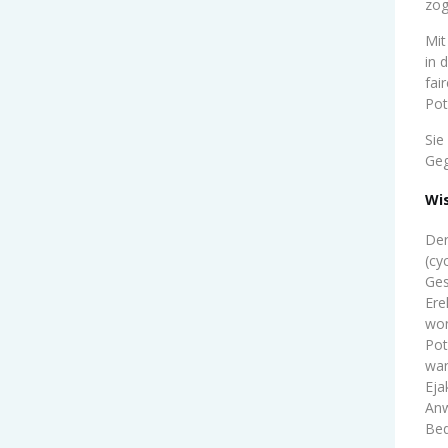
zog
Mit
in 
fai
Pot
Sie
Geg
Wis
Der
(cy
Ges
Ere
won
Pot
wan
Eja
Anw
Bed