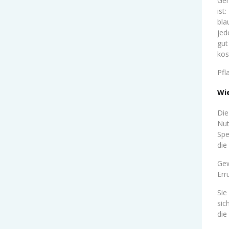
Ger
ist
bla
jed
gut
kos
Pfl
Wi
Die
Nut
Spe
die
Gew
Err
Sie
sic
die