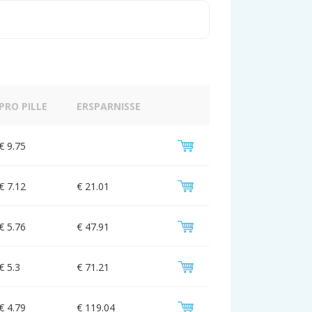
PRO PILLE
ERSPARNISSE
€ 9.75
€ 7.12
€ 21.01
€ 5.76
€ 47.91
€ 5.3
€ 71.21
€ 4.79
€ 119.04