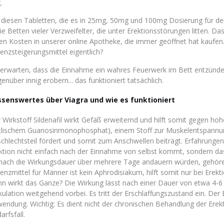
.
 diesen Tabletten, die es in 25mg, 50mg und 100mg Dosierung für de
die Betten vieler Verzweifelter, die unter Erektionsstörungen litten. D
ren Kosten in unserer online Apotheke, die immer geöffnet hat kaufe
enzsteigerungsmittel eigentlich?
 erwarten, dass die Einnahme ein wahres Feuerwerk im Bett entzünde
enüber innig erobern... das funktioniert tatsächlich.
senswertes über Viagra und wie es funktioniert
 Wirkstoff Sildenafil wirkt Gefäß erweiternd und hilft somit gegen 
clischem Guanosinmonophosphat), einem Stoff zur Muskelentspannung
chlechtsteil fördert und somit zum Anschwellen beiträgt. Erfahrungen 
ktion nicht einfach nach der Einnahme von selbst kommt, sondern da
ach die Wirkungsdauer über mehrere Tage andauern würden, gehören i
enzmittel für Männer ist kein Aphrodisiakum, hilft somit nur bei Erekt
n wirkt das Ganze? Die Wirkung lässt nach einer Dauer von etwa 4-6 
kulation weitgehend vorbei. Es tritt der Erschlaffungszustand ein. Der 
endung. Wichtig: Es dient nicht der chronischen Behandlung der Erek
arfsfall.